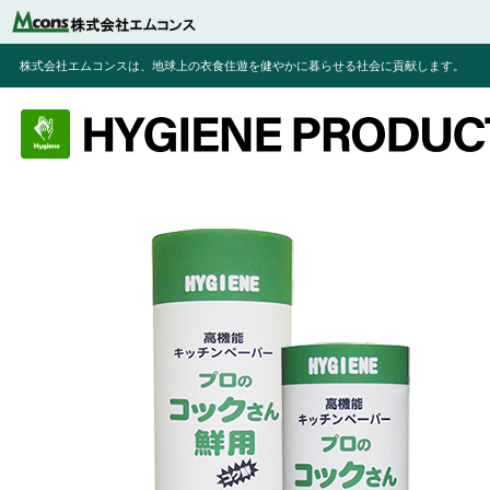
株式会社エムコンスは、地球上の衣食住遊を健やかに暮らせる社会に貢献します。